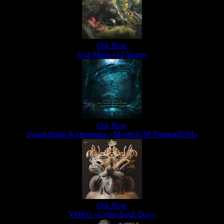
Out Now
Gaz Mask «12 Years»
Out Now
Syned Brain & Dementor «MysteriUM TremendUM»
Out Now
VORG «Cyber Soul: Day»