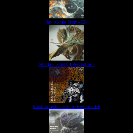
Jai «Come From» EP
Nuada «Tools Of Perception»
Mushroomslice «Astro Review» EP