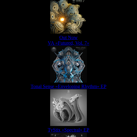
Out Now
VA «Futured, Vol. 7»
Tonal Sense «Enveloping Rhythm» EP
TyStix «Spectral» EP