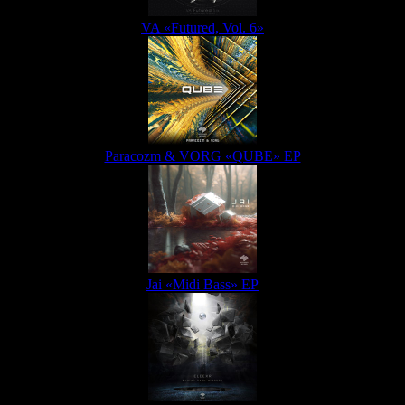
VA «Futured, Vol. 6»
Paracozm & VORG «QUBE» EP
Jai «Midi Bass» EP