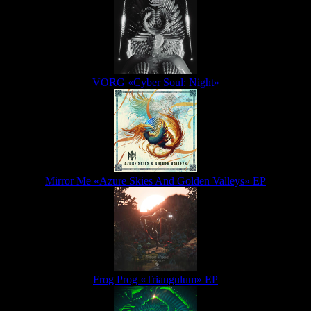
VORG «Cyber Soul: Night»
Mirror Me «Azure Skies And Golden Valleys» EP
Frog Prog «Triangulum» EP