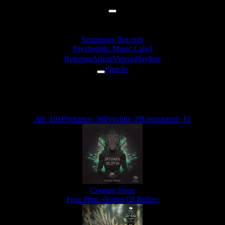
Sentimony Records
Psychedelic Music Label
Releases
Artists
Videos
Playlists
Sign In
Psytrance
All
· 101
Psytrance
· 50
Psychill
· 39
Ungrouped
· 12
Coming Soon
Frog Prog «Songs Of Buffo»