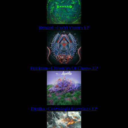
Bensaid «Lucid Vision» EP
Fracktom «Chronicles Of Chaos» EP
Djeriko «Cosmología Fractalica» EP